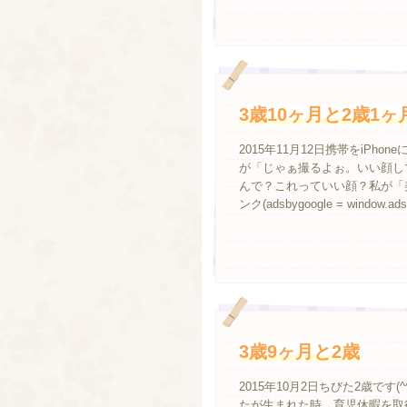
3歳10ヶ月と2歳1ヶ
2015年11月12日携帯をiP
が「じゃぁ撮るよぉ。いい顔し
んで？これっていい顔？私が「
ンク(adsbygoogle = window.adsbyg
3歳9ヶ月と2歳
2015年10月2日ちびた2歳で
たが生まれた時、育児休暇を取