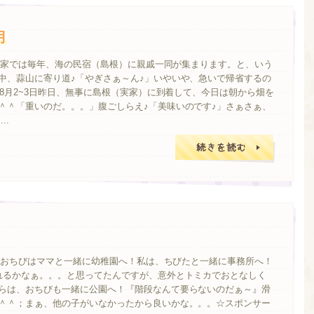
月
我が家では毎年、海の民宿（島根）に親戚一同が集まります。と、いう
中、蒜山に寄り道♪「やぎさぁ～ん♪」いやいや、急いで帰省するの
年8月2~3日昨日、無事に島根（実家）に到着して、今日は朝から畑を
＾＾「重いのだ。。。」腹ごしらえ♪「美味いのです♪」さぁさぁ、
..
加。おちびはママと一緒に幼稚園へ！私は、ちびたと一緒に事務所へ！
れるかなぁ。。。と思ってたんですが、意外とトミカでおとなしく
らは、おちびも一緒に公園へ！『階段なんて要らないのだぁ～』滑
＾＾；まぁ、他の子がいなかったから良いかな。。。☆スポンサー