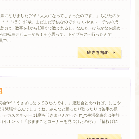
！4歳になりました(^^)/「大人になってしまったのです。」ちびたのケ
ト＾＾「ぼくは2歳。まだまだ子供なのです♪」いやぁ～、子供の成
近では、数字を1から100まで数えれるし、なんと、ひらがなを読め
ろ自転車デビューかも！そう思って、トイザらスへ行ったんで
で...
月
活発表会^o^「うさぎになってみたのです。」運動会と比べれば、にこや
っぱり緊張するんでしょうね。みんなと踊ったり歌ったりは苦手の様
」カスタネットは1度も叩きませんでした f^_^;生活発表会は午前
山イオンへ！「おままごとコーナーを見つけたのだ♪」「輪投げに
.