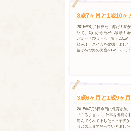
3歳7ヶ月と1歳10ヶ
2015年8月1日夏だ！海だ！
訳で、岡山から島根へ移動！途
だぁ～「ぴょ～ん 笑」2015
物色！ スイカを発掘しました
皆が待つ海の民宿へGo！そして.
3歳6ヶ月と1歳9ヶ月
2015年7月6日今日は保育参
『くるまぁ～♪』仕事を邪魔さ
遊んでくれてました＾＾午後か
り台の上まで登っていきました