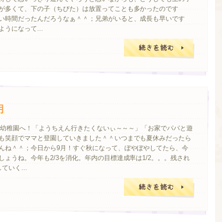
が多くて、下の子（ちびた）は放置ってことも多かったのです
い時間だったんだろうなぁ＾＾；兄弟がいると、成長も早いです
うになって...
月
り、幼稚園へ！「ようちえん行きたくないぃ～～～」「お家でパパと遊
も笑顔でママと登園していきました＾＾いつまでも夏休みだったら
んね＾＾；今日から9月！すぐ秋になって、ぼやぼやしてたら、今
ょうね。今年も2/3を消化。年内の目標達成率は1/2。。。残され
いく...