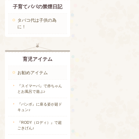
子育てパパの禁煙日記
タバコ代は子供の為
に！
育児アイテム
お勧めアイテム
『スイマーバ』で赤ちゃん
とお風呂で遊ぶ♪
『バンボ』に座る姿が超ド
キュン♪
『RODY（ロディ）』で超
ごきげん♪