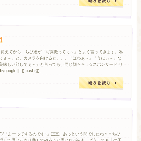
月
honeに変えてから、ちび達が「写真撮ってぇ～」とよく言ってきます。私
てぇ～」と、カメラを向けると、、、「ほわぁ～」「うにぃ～」な
美味しい顔してぇ～」と言っても、同じ顔＾＾；☆スポンサード リ
oogle || []).push({});
す(^^)/「ふーってするのです♪」正直、あっという間でしたね＾＾ちび
得して思いっきり遊んでやろうと思いながらも、どうしても上の子