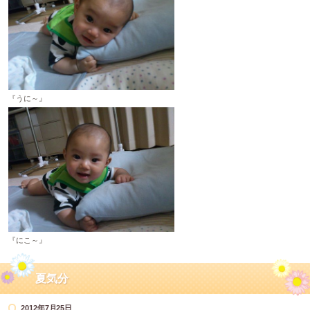
ちょっと大きな変化です(^^)/
ベロ出して遊びました！
触ったら、みょ～に喜びます(^^)
ハイハイ