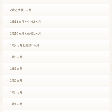
2歳と生後3ヵ月
1歳11ヵ月と生後2ヵ月
1歳10ヵ月と生後1ヵ月
1歳9ヵ月と生後0ヵ月
1歳8ヵ月
1歳7ヵ月
1歳6ヵ月
1歳5ヵ月
1歳4ヵ月