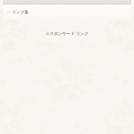
リンク集
☆スポンサード リンク