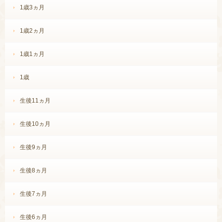
1歳3ヵ月
1歳2ヵ月
1歳1ヵ月
1歳
生後11ヵ月
生後10ヵ月
生後9ヵ月
生後8ヵ月
生後7ヵ月
生後6ヵ月