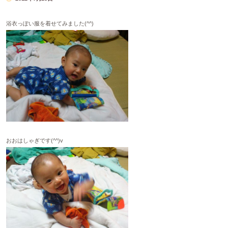
2012年7月20日
ハイハイが随分と上手になってきてます(^^)/
成長ってはやいですね。
『うに～』