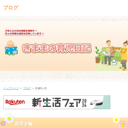
ブログ
トップページ
＞
ブログ
＞ 生後6ヵ月